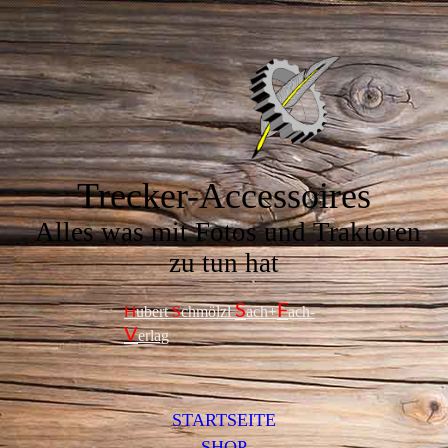
Trecker-Accessoires
Alles was mit Fotos und Traktoren
zu tun hat
S
F
ubert
S
chmölzl
ach+
ach-
H
V
erlag
STARTSEITE
SHOP