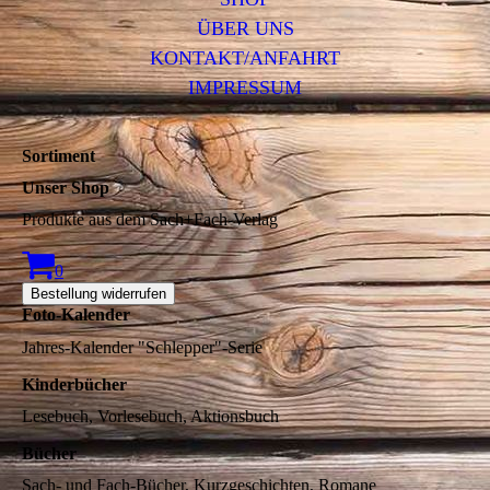
ÜBER UNS
KONTAKT/ANFAHRT
IMPRESSUM
Sortiment
Unser Shop
Produkte aus dem Sach+Fach-Verlag
0
Bestellung widerrufen
Foto-Kalender
Jahres-Kalender "Schlepper"-Serie
Kinderbücher
Lesebuch, Vorlesebuch, Aktionsbuch
Bücher
Sach- und Fach-Bücher, Kurzgeschichten, Romane