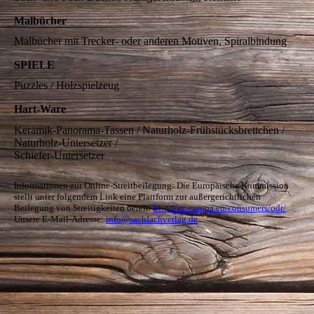
Malbücher
Malbücher mit Trecker- oder anderen Motiven, Spiralbindung
SPIELE
Puzzles / Holzspielzeug
Hart-Ware
Keramik-Panorama-Tassen / Naturholz-Frühstücksbrettchen /
Naturholz-Untersetzer /
Schiefer-Untersetzer
Informationen zur Online-Streitbeilegung: Die Europäische Kommission
stellt unter folgendem Link eine Plattform zur außergerichtlichen
Beilegung von Streitigkeiten bereit:
http://ec.europa.eu/consumers/odr/
Unsere E-Mail-Adresse:
info@sachfachverlag.de