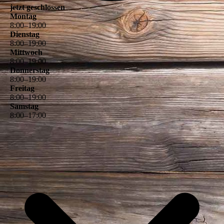
jetzt geschlossen
Montag
8
:
00
–
19
:
00
Dienstag
8
:
00
–
19
:
00
Mittwoch
8
:
00
–
19
:
00
Donnerstag
8
:
00
–
19
:
00
Freitag
8
:
00
–
19
:
00
Samstag
8
:
00
–
17
:
00